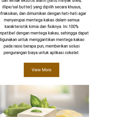
dan lemak eksotis alami (yaitu minyak shea,
illipe/sal butter) yang dipilih secara khusus,
ifraksikan, dan dimurnikan dengan hati-hati agar
menyerupai mentega kakao dalam semua
karakteristik kimia dan fisiknya. Ini 100%
mpatibel dengan mentega kakao, sehingga dapat
digunakan untuk menggantikan mentega kakao
pada rasio berapa pun, memberikan solusi
pengurangan biaya untuk aplikasi cokelat.
View More