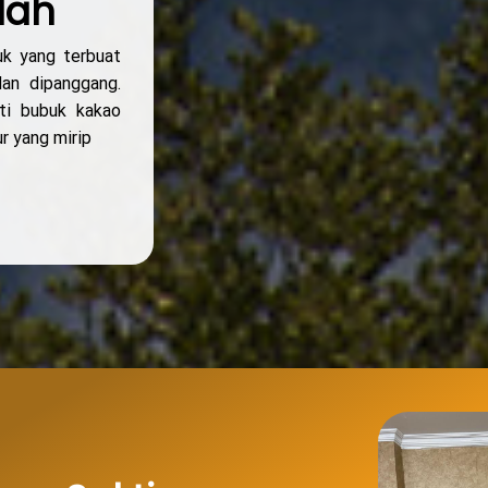
lah
uk yang terbuat
dan dipanggang.
nti bubuk kakao
r yang mirip