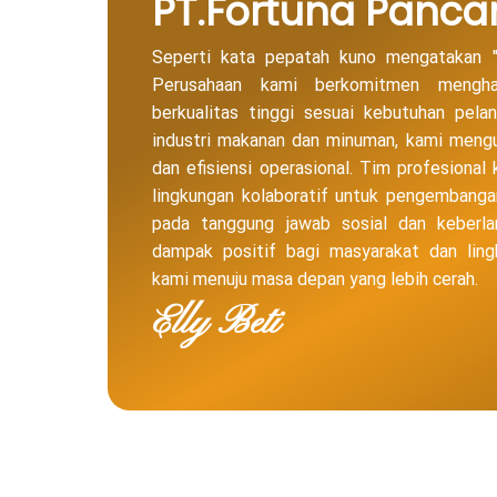
PT.Fortuna Pancar
Seperti kata pepatah kuno mengatakan "
Perusahaan kami berkomitmen menghad
berkualitas tinggi sesuai kebutuhan pel
industri makanan dan minuman, kami meng
dan efisiensi operasional. Tim profesional
lingkungan kolaboratif untuk pengembanga
pada tanggung jawab sosial dan keberla
dampak positif bagi masyarakat dan ling
kami menuju masa depan yang lebih cerah.
Elly Beti