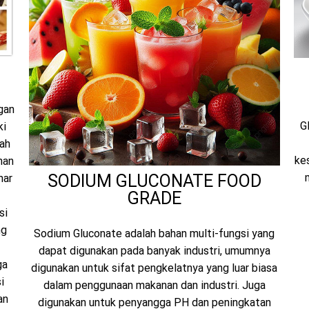
gan
G
ki
dah
ke
nan
SODIUM GLUCONATE FOOD
mar
GRADE
si
ng
Sodium Gluconate adalah bahan multi-fungsi yang
dapat digunakan pada banyak industri, umumnya
ga
digunakan untuk sifat pengkelatnya yang luar biasa
i
dalam penggunaan makanan dan industri. Juga
an
digunakan untuk penyangga PH dan peningkatan