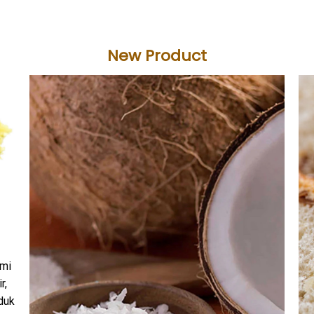
New Product
ami
r,
duk