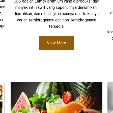
kan
CBS adalah Lemak premium yang diproduksi dari
kan
minyak inti sawit yang sepenuhnya dimurnikan,
d
m,
diputihkan, dan dihilangkan baunya dan fraksinya.
an
Varian terhidrogenasi dan non-terhidrogenasi
uga
tersedia.
ko
View More