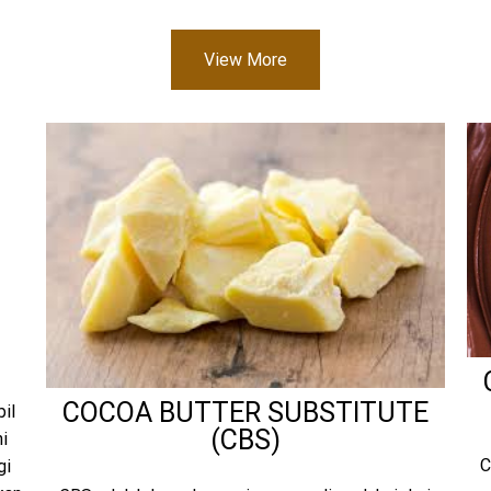
View More
COCOA BUTTER SUBSTITUTE
il
(CBS)
i
C
gi