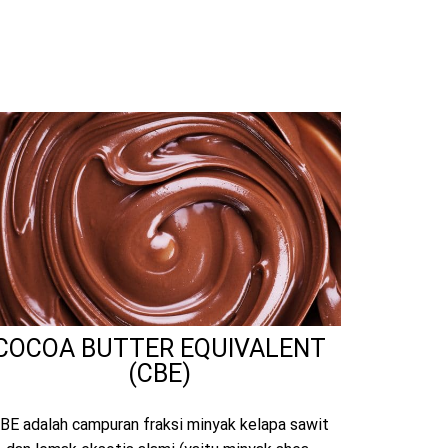
COCOA BUTTER EQUIVALENT
(CBE)
BE adalah campuran fraksi minyak kelapa sawit