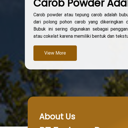
Carob Powder Ada
Carob powder atau tepung carob adalah bub
dari polong pohon carob yang dikeringkan 
Bubuk ini sering digunakan sebagai pengga
atau cokelat karena memiliki bentuk dan tekstu
View More
About Us