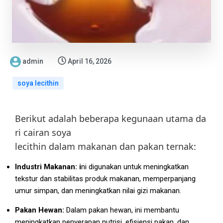
admin
April 16, 2026
soya lecithin
Berikut
adalah
beberapa
kegunaan
utama
da
ri
cairan soya
lecithin
dalam
makanan
dan
pakan ternak:
Industri Makanan: i
ni digunakan untuk meningkatkan
tekstur dan stabilitas produk makanan, memperpanjang
umur simpan, dan meningkatkan nilai gizi makanan.
Pakan Hewan:
Dalam pakan hewan, ini membantu
meningkatkan penyerapan nutrisi, efisiensi pakan, dan