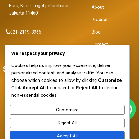
Baru, Kec. Grogol petamburan
About
Jakarta 11460
Product
021-2119-3966
Blog
Contact
sales@fortunapancaransakti.com
We respect your privacy
Cookies help us improve your experience, deliver
SOCIAL MEDIA
personalized content, and analyze traffic. You can
choose which cookies to allow by clicking
Customize
.
Click
Accept All
to consent or
Reject All
to decline
non-essential cookies.
Customize
Reject All
Copyright © 2026 PT.FORTUNA PANCARAN SAKTI
Accept All