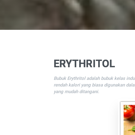
ERYTHRITOL
Bubuk Erythritol adalah bubuk kelas ind
rendah kalori yang biasa digunakan dal
yang mudah ditangani.