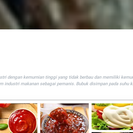
ustri dengan kemurnian tinggi yang tidak berbau dan memiliki kemur
am industri makanan sebagai pemanis. Bubuk disimpan pada suhu k