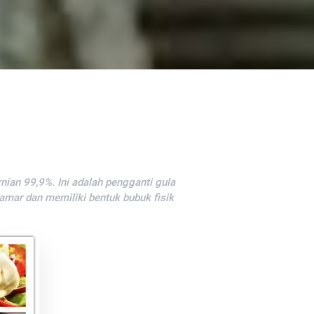
nian 99,9%. Ini adalah pengganti gula
amar dan memiliki bentuk bubuk fisik