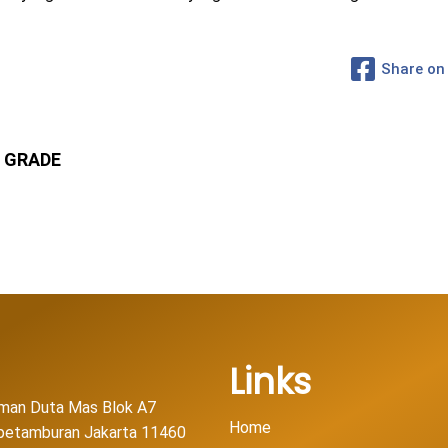
Share on
 GRADE
Links
man Duta Mas Blok A7
Home
l petamburan Jakarta 11460