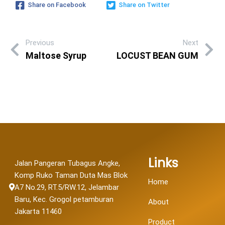
Share on Facebook
Share on Twitter
Previous
Next
Maltose Syrup
LOCUST BEAN GUM
Links
Jalan Pangeran Tubagus Angke,
Komp Ruko Taman Duta Mas Blok
Home
A7 No.29, RT.5/RW.12, Jelambar
Baru, Kec. Grogol petamburan
About
Jakarta 11460
Product