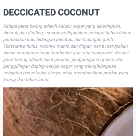
DECCICATED COCONUT
Kelapa parut kering adalah kelapa segar yang dikeringkan,
diparut, dan digiling, umumnya digunakan sebagai bahan dalam
pembuatan kue, hidangan penutup, dan hidangan gurih.
Teksturnya halus, rasanya manis dan ringan, serta merupakan
bahan serbaguna tanpa tambahan gula atau pengawet. Kelapa
parut kering adalah hasil parutan, pengeringan higienis, dan
penggilingan daging kelapa segar, yang menghilangkan
sebagian besar kadar airnya untuk menghasilkan produk yang
kering dan tahan lama.