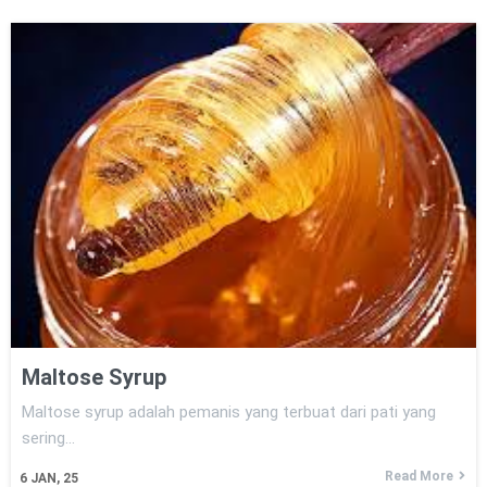
Maltose Syrup
Maltose syrup adalah pemanis yang terbuat dari pati yang
sering…
Read More
6
JAN, 25