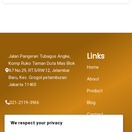
Links
Jalan Pangeran Tubagus Angke,
Komp Ruko Taman Duta Mas Blok
Home
A7 No.29, RT.5/RW.12, Jelambar
Baru, Kec. Grogol petamburan
About
Jakarta 11460
Product
021-2119-3966
Blog
Contact
sales@fortunapancaransakti.com
We respect your privacy