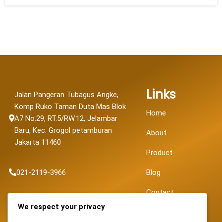
Links
Jalan Pangeran Tubagus Angke,
Komp Ruko Taman Duta Mas Blok
Home
A7 No.29, RT.5/RW.12, Jelambar
Baru, Kec. Grogol petamburan
About
Jakarta 11460
Product
021-2119-3966
Blog
Contact
sales@fortunapancaransakti.com
We respect your privacy