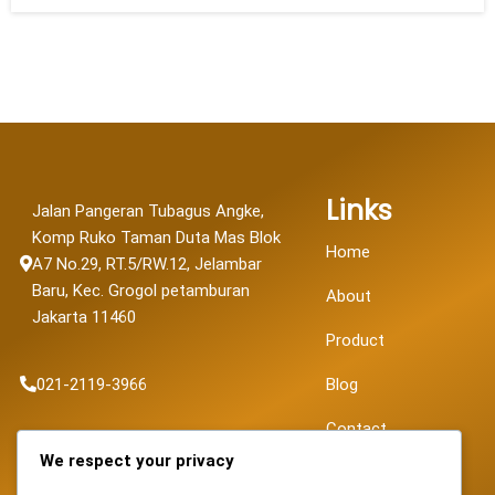
Links
Jalan Pangeran Tubagus Angke,
Komp Ruko Taman Duta Mas Blok
Home
A7 No.29, RT.5/RW.12, Jelambar
Baru, Kec. Grogol petamburan
About
Jakarta 11460
Product
021-2119-3966
Blog
Contact
sales@fortunapancaransakti.com
We respect your privacy