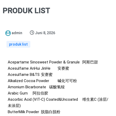
PRODUK LIST
admin
Juni 8, 2026
produk list
Acepartame Sinosweet Powder & Granule
阿斯巴甜
Acesulfame AnHui JinHe
安赛蜜
Acesulfame B&TS
安赛蜜
Alkalized Cocoa Powder
碱化可可粉
Amonium Bicarbonate
碳酸氢铵
Arabic Gum
阿拉伯胶
Ascorbic Acid (VIT-C) Coated&Uncoated
维生素C (涂层/
未涂层)
ButterMilk Powder
脱脂白脱粉