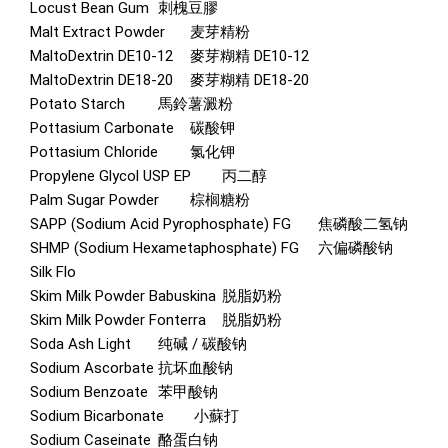
Locust Bean Gum
刺槐豆膠
Malt Extract Powder
麦芽精粉
MaltoDextrin DE10-12
麥芽糊精 DE10-12
MaltoDextrin DE18-20
麥芽糊精 DE18-20
Potato Starch
馬鈴薯澱粉
Pottasium Carbonate
碳酸钾
Pottasium Chloride
氯化钾
Propylene Glycol USP EP
丙二醇
Palm Sugar Powder
棕榈糖粉
SAPP (Sodium Acid Pyrophosphate) FG
焦磷酸二氢钠
SHMP (Sodium Hexametaphosphate) FG
六偏磷酸钠
Silk Flo
Skim Milk Powder Babuskina
脱脂奶粉
Skim Milk Powder Fonterra
脱脂奶粉
Soda Ash Light
纯碱 / 碳酸钠
Sodium Ascorbate
抗坏血酸钠
Sodium Benzoate
苯甲酸钠
Sodium Bicarbonate
小蘇打
Sodium Caseinate
酪蛋白钠