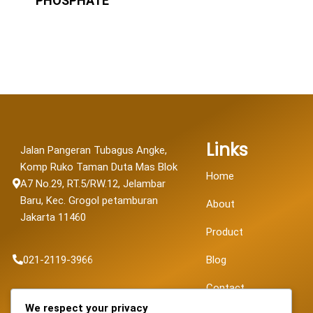
PHOSPHATE
Links
Jalan Pangeran Tubagus Angke,
Komp Ruko Taman Duta Mas Blok
Home
A7 No.29, RT.5/RW.12, Jelambar
Baru, Kec. Grogol petamburan
About
Jakarta 11460
Product
021-2119-3966
Blog
Contact
sales@fortunapancaransakti.com
We respect your privacy