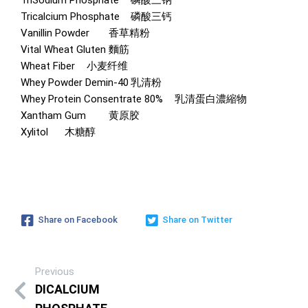
Tricalcium Phosphate
磷酸三钙
Vanillin Powder
香草精粉
Vital Wheat Gluten
麵筋
Wheat Fiber
小麦纤维
Whey Powder Demin-40
乳清粉
Whey Protein Consentrate 80%
乳清蛋白濃縮物
Xantham Gum
黄原胶
Xylitol
木糖醇
Share on Facebook
Share on Twitter
Previous
DICALCIUM