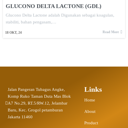
GLUCONO DELTA LACTONE (GDL)
Glucono Delta Lactone adalah Digunakan sebagai koagulan,
stabiliti, bahan pengasam,…
Read More
18
OKT, 24
Links
Jalan Pangeran Tubagus Angke,
Komp Ruko Taman Duta Mas Blok
Home
A7 No.29, RT.5/RW.12, Jelambar
Baru, Kec. Grogol petamburan
About
Jakarta 11460
Product