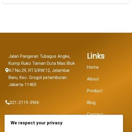
Links
Jalan Pangeran Tubagus Angke,
Komp Ruko Taman Duta Mas Blok
Home
A7 No.29, RT.5/RW.12, Jelambar
Baru, Kec. Grogol petamburan
About
Jakarta 11460
Product
021-2119-3966
Blog
Contact
sales@fortunapancaransakti.com
We respect your privacy