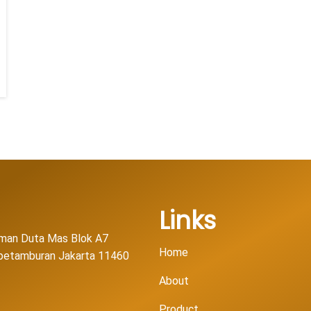
Links
man Duta Mas Blok A7
Home
l petamburan Jakarta 11460
About
Product