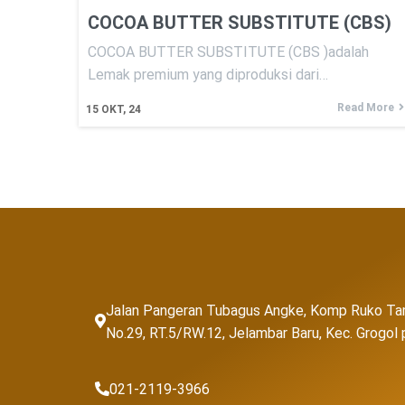
COCOA BUTTER SUBSTITUTE (CBS)
COCOA BUTTER SUBSTITUTE (CBS )adalah
Lemak premium yang diproduksi dari…
Read More
15
OKT, 24
Jalan Pangeran Tubagus Angke, Komp Ruko Ta
No.29, RT.5/RW.12, Jelambar Baru, Kec. Grogo
021-2119-3966