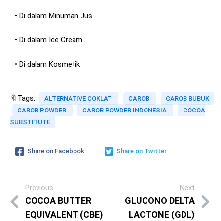
• Di dalam Minuman Jus
• Di dalam Ice Cream
• Di dalam Kosmetik
🔖Tags:
ALTERNATIVE COKLAT
CAROB
CAROB BUBUK
CAROB POWDER
CAROB POWDER INDONESIA
COCOA
SUBSTITUTE
Share on Facebook
Share on Twitter
Previous
Next
COCOA BUTTER
GLUCONO DELTA
EQUIVALENT (CBE)
LACTONE (GDL)